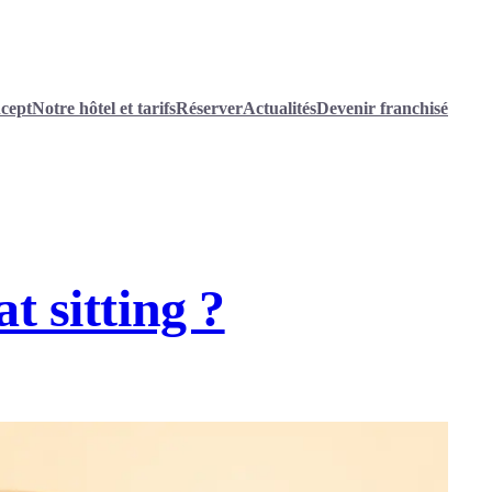
cept
Notre hôtel et tarifs
Réserver
Actualités
Devenir franchisé
t sitting ?